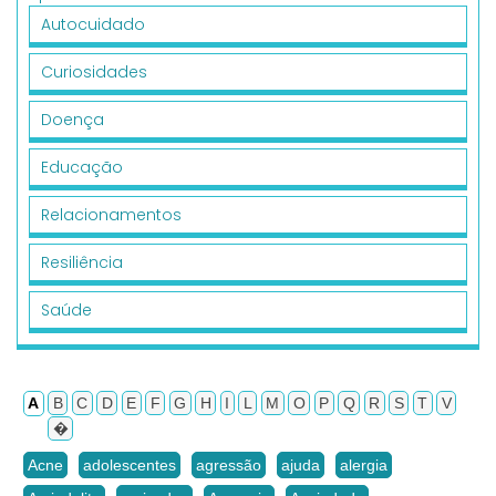
Autocuidado
Curiosidades
Doença
Educação
Relacionamentos
Resiliência
Saúde
A
B
C
D
E
F
G
H
I
L
M
O
P
Q
R
S
T
V
�
Acne
adolescentes
agressão
ajuda
alergia