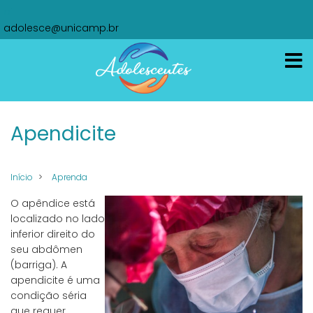
Pular
oi
para
adolesce@unicamp.br
o
conteúdo
principal
Apendicite
Início
Aprenda
O apêndice está
localizado no lado
inferior direito do
seu abdômen
(barriga). A
apendicite é uma
condição séria
que requer