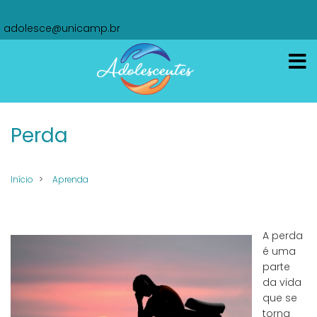
Pular
oi
para
adolesce@unicamp.br
o
conteúdo
principal
Perda
Início
Aprenda
A perda
é uma
parte
da vida
que se
torna