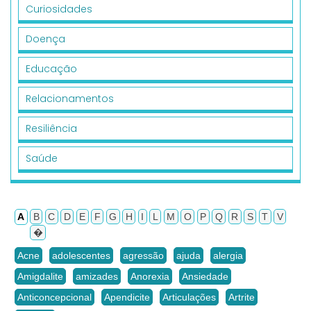
Curiosidades
Doença
Educação
Relacionamentos
Resiliência
Saúde
A
B
C
D
E
F
G
H
I
L
M
O
P
Q
R
S
T
V
�
Acne
adolescentes
agressão
ajuda
alergia
Amigdalite
amizades
Anorexia
Ansiedade
Anticoncepcional
Apendicite
Articulações
Artrite