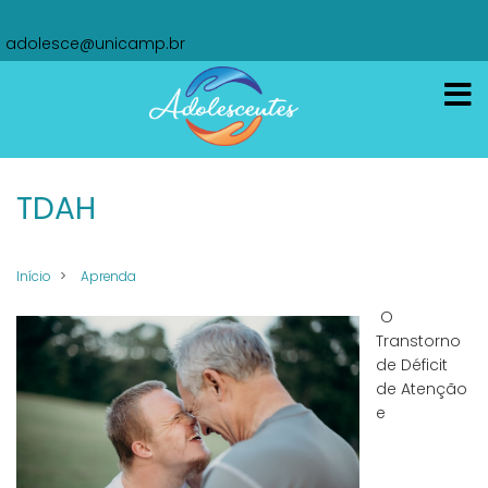
Pular
oi
para
adolesce@unicamp.br
o
conteúdo
principal
TDAH
Início
Aprenda
O
Transtorno
de Déficit
de Atenção
e