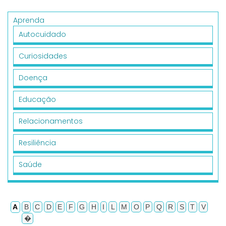
Aprenda
Autocuidado
Curiosidades
Doença
Educação
Relacionamentos
Resiliência
Saúde
A
B
C
D
E
F
G
H
I
L
M
O
P
Q
R
S
T
V
�